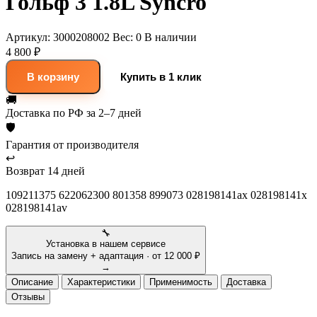
Гольф 3 1.8L Syncro
Артикул:
3000208002
Вес:
0
В наличии
4 800 ₽
В корзину
Купить в 1 клик
🚚
Доставка
по РФ за 2–7 дней
🛡
Гарантия
от производителя
↩
Возврат
14 дней
109211375 622062300 801358 899073 028198141ax 028198141x
028198141av
🔧
Установка в нашем сервисе
Запись на замену + адаптация · от 12 000 ₽
→
Описание
Характеристики
Применимость
Доставка
Отзывы