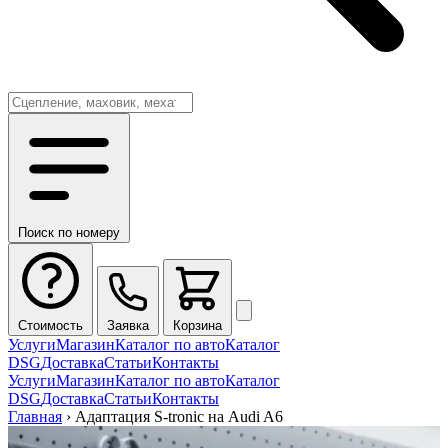
Поиск по номеру
Стоимость
Заявка
Корзина
Услуги
Магазин
Каталог по авто
Каталог
DSG
Доставка
Статьи
Контакты
Услуги
Магазин
Каталог по авто
Каталог
DSG
Доставка
Статьи
Контакты
Главная
›
Адаптация S-tronic на Audi A6