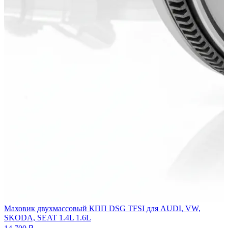
Маховик двухмассовый КПП DSG TFSI для AUDI, VW,
SKODA, SEAT 1.4L 1.6L