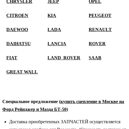
CHRYSLER
JEEP
OPEL
CITROEN
KIA
PEUGEOT
DAEWOO
LADA
RENAULT
DAIHATSU
LANCIA
ROVER
FIAT
LAND_ROVER
SAAB
GREAT WALL
Специальное предложение
(
купить сцепление в Москве на
Форд Рейнджер и Мазда БТ-50
)
Доставка приобретенных ЗАПЧАСТЕЙ осуществляется