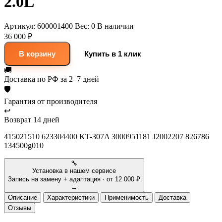
2.0L
Артикул:
600001400
Вес:
0
В наличии
36 000 ₽
В корзину
Купить в 1 клик
🚚
Доставка
по РФ за 2–7 дней
🛡
Гарантия
от производителя
↩
Возврат
14 дней
415021510 623304400 KT-307A 3000951181 J2002207 826786
134500g010
🔧
Установка в нашем сервисе
Запись на замену + адаптация · от 12 000 ₽
→
Описание
Характеристики
Применимость
Доставка
Отзывы