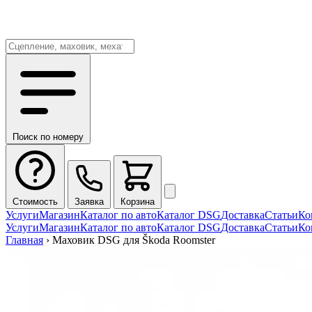
Поиск по номеру
Стоимость
Заявка
Корзина
Услуги
Магазин
Каталог по авто
Каталог DSG
Доставка
Статьи
Ко
Услуги
Магазин
Каталог по авто
Каталог DSG
Доставка
Статьи
Ко
Главная
›
Маховик DSG для Škoda Roomster