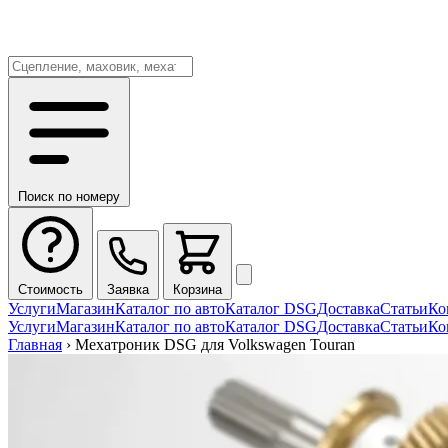
Поиск по номеру
Стоимость
Заявка
Корзина
Услуги
Магазин
Каталог по авто
Каталог DSG
Доставка
Статьи
Ко
Услуги
Магазин
Каталог по авто
Каталог DSG
Доставка
Статьи
Ко
Главная
›
Мехатроник DSG для Volkswagen Touran