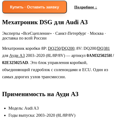
Купить · Оставить заявку
Подробнее ↓
Мехатроник DSG для Audi A3
Эксперты «ВсеСцепление»
·
Санкт-Петербург · Москва ·
доставка по всей России
Мехатроник коробки 8P:
DQ250
/
DQ200
; 8V: DQ200/
DQ381
для
Ауди А3
2003–2020 (8L/8P/8V) — артикул
0AM325025H /
02E325025AD
. Это блок управления коробкой,
объединяющий гидроблок с соленоидами и ECU. Один из
самых дорогих узлов трансмиссии.
Применимость на Ауди А3
Модель: Audi A3
Годы выпуска: 2003–2020 (8L/8P/8V)