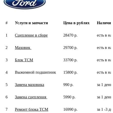
#
Услуги и запчасти
Цена в рублях
Наличие
1
Сцепление в сборе
28470 р.
есть в н
2
Маховик
29700 р.
есть в н
3
Блок ТСМ
33700 р.
есть в н
4
Выжимной подшипник
15800 р.
есть в н
5
Замена маховика
990 р.
за 1 день
6
Замена сцепления
5990 р.
за 1 день
7
Ремонт блока ТСМ
16990 р.
за 1 -3 д