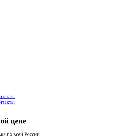
нтакты
нтакты
ой цене
вка по всей России