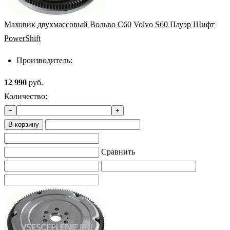
Маховик двухмассовый Вольво С60 Volvo S60 Пауэр Шифт
PowerShift
Производитель:
12 990
руб.
Количество:
−
+
В корзину
Сравнить