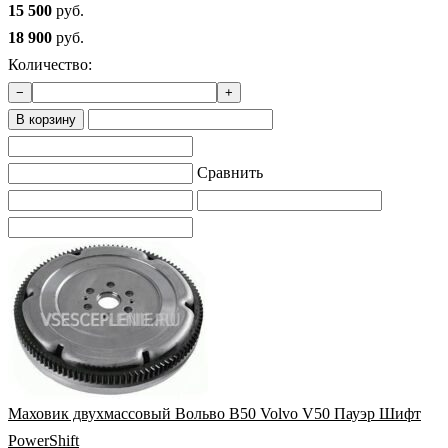
15 500
руб.
18 900
руб.
Количество:
−
+
В корзину
Сравнить
Маховик двухмассовый Вольво В50 Volvo V50 Пауэр Шифт
PowerShift