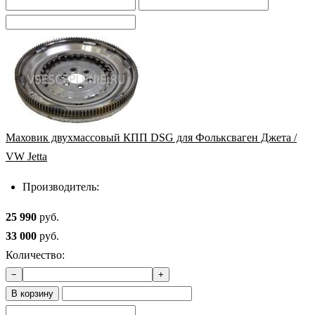
Маховик двухмассовый КПП DSG для Фольксваген Джета /
VW Jetta
Производитель:
25 990
руб.
33 000
руб.
Количество:
−
+
В корзину