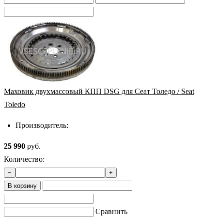
Маховик двухмассовый КПП DSG для Сеат Толедо / Seat
Toledo
Производитель:
25 990
руб.
Количество:
−
+
В корзину
Сравнить