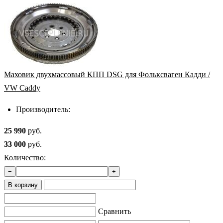
Маховик двухмассовый КПП DSG для Фольксваген Кадди /
VW Caddy
Производитель:
25 990
руб.
33 000
руб.
Количество:
−
+
В корзину
Сравнить