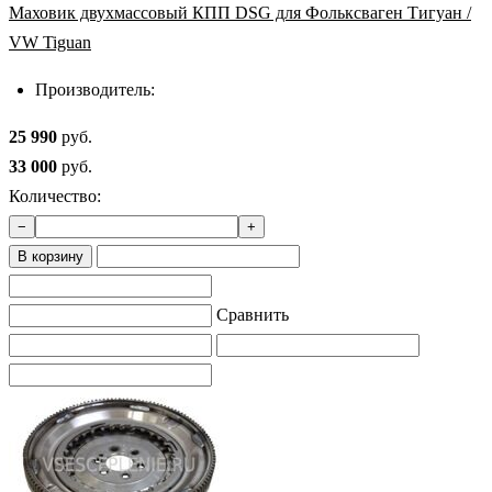
Маховик двухмассовый КПП DSG для Фольксваген Тигуан /
VW Tiguan
Производитель:
25 990
руб.
33 000
руб.
Количество:
−
+
В корзину
Сравнить