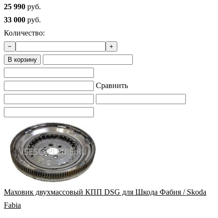
25 990
руб.
33 000
руб.
Количество:
−
+
В корзину
Сравнить
Маховик двухмассовый КПП DSG для Шкода Фабия / Skoda
Fabia