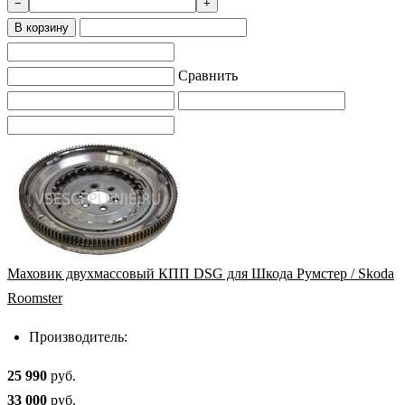
−
+
В корзину
Сравнить
Маховик двухмассовый КПП DSG для Шкода Румстер / Skoda
Roomster
Производитель:
25 990
руб.
33 000
руб.