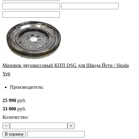
Маховик двухмассовый КПП DSG для Шкода Йети / Skoda
Yeti
Производитель:
25 990
руб.
33 000
руб.
Количество:
−
+
В корзину