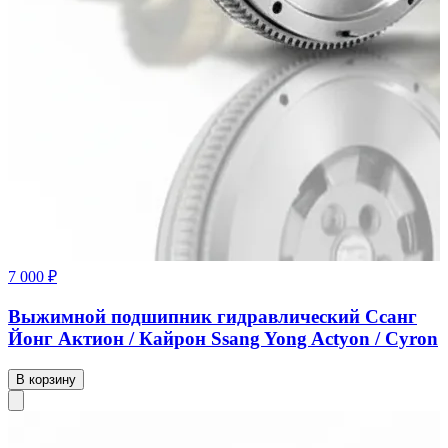
7 000 ₽
Выжимной подшипник гидравлический Ссанг
Йонг Актион / Кайрон Ssang Yong Actyon / Cyron
В корзину