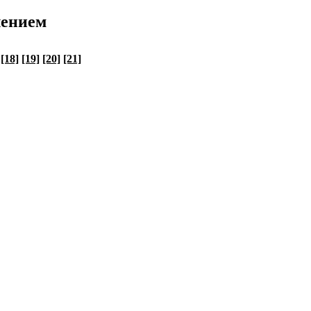
лением
[18]
[19]
[20]
[21]