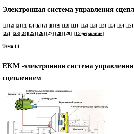
Электронная система управления сцеп
[1]
[2]
[3]
[4]
[5]
[6]
[7]
[8]
[9]
[10]
[11]
[12]
[13]
[14]
[15]
[16]
[17]
[22]
[23]
[24]
[25]
[26]
[27]
[28]
[29]
[Содержание]
Тема 14
EKM -электронная система управления
сцеплением