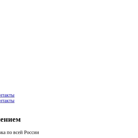
нтакты
нтакты
лением
вка по всей России